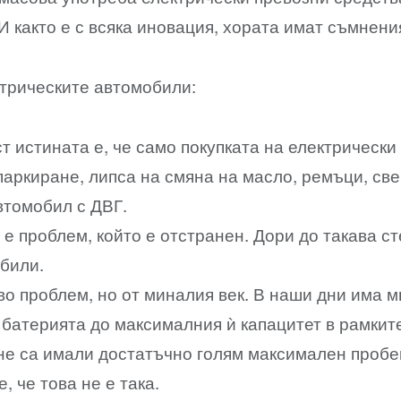
И както е с всяка иновация, хората имат съмнени
ктрическите автомобили:
 истината е, че само покупката на електрически
паркиране, липса на смяна на масло, ремъци, св
втомобил с ДВГ.
е проблем, който е отстранен. Дори до такава ст
обили.
о проблем, но от миналия век. В наши дни има м
 батерията до максималния ѝ капацитет в рамките
не са имали достатъчно голям максимален пробег
, че това не е така.