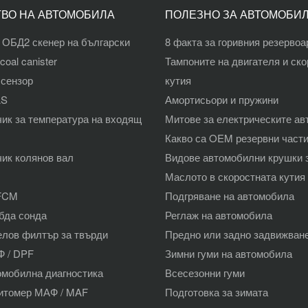
ВО НА АВТОМОБИЛА
ПОЛЕЗНО ЗА АВТОМОБИ
 ОБД2 скенер на български
8 факта за горивния резервоа
coal canister
Тампоните на двигателя и ск
 сензор
кутия
AS
Амортисьори и пружини
чик за температура на входящ
Митове за електрическите а
Какво са OEM резервни част
чик колянов вал
Видове автомобилни крушки 
Маслото в скоростната кутия
BFCM
Подгряване на автомобила
бда сонда
Реглаж на автомобила
елов филтър за твърди
Предно или задно задвижван
Ф / DPF
Зимни гуми на автомобила
омобилна диагностика
Всесезонни гуми
битомер МАФ / MAF
Подготовка за зимата