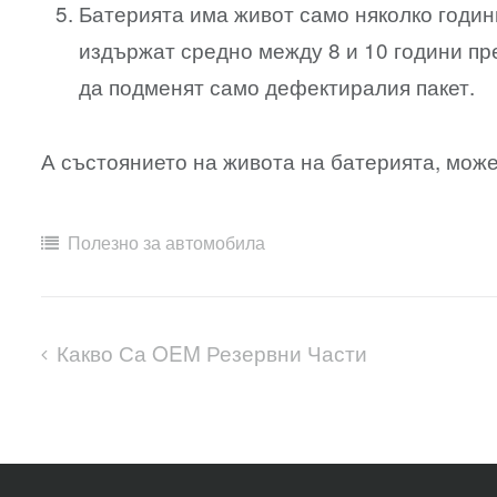
Батерията има живот само няколко годин
издържат средно между 8 и 10 години пр
да подменят само дефектиралия пакет.
А състоянието на живота на батерията, може
Полезно за автомобила
Какво Са OEM Резервни Части
Навигация