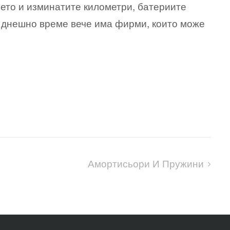
нето и изминатите километри, батериите
в днешно време вече има фирми, които може
Амортисьори И Пружини