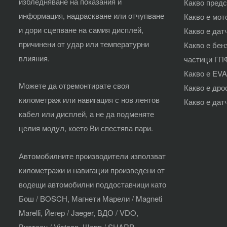
избледняване на показания и
Какво предс
информация, надраскване или отчупване
Какво е мот
и дори сцепване на самия дисплей,
Какво е дат
причинени от удар или температурни
Какво е бен
влияния.
частици ГПФ
Какво е EV
Можете да отремонтирате своя
Какво е дро
километраж или навигация с нов лентов
Какво е дат
кабел или дисплей, а не да подменяте
целия модул, което Ви спестява пари.
Автомобилните производители използват
километражи и навигации произведени от
водещи автомобилни поддоставчици като
Бош / BOSCH, Магнети Марели / Magneti
Marelli, Йегер / Jaeger, ВДО / VDO,
Вистеон / Visteon, Шарп / SHARP,