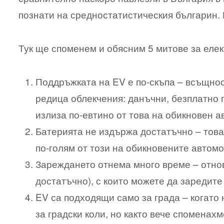
познати на средностатистическия българин. 
Тук ще споменем и обясним 5 митове за еле
Поддръжката на EV е по-скъпа – всъщност
редица облекчения: данъчни, безплатно 
излиза по-евтино от това на обикновен а
Батерията не издържа достатъчно – това 
по-голям от този на обикновените автом
Зареждането отнема много време – отнов
достатъчно), с които можете да заредите
EV са подходящи само за града – когато 
за градски коли, но както вече споменахме