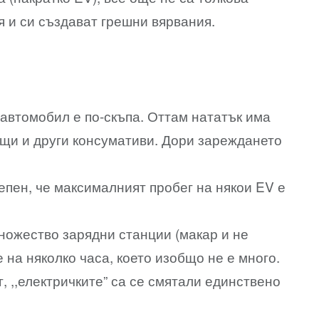
я и си създават грешни вярвания.
 автомобил е по-скъпа. Оттам нататък има
ещи и други консумативи. Дори зареждането
епен, че максималният пробег на някои EV е
ножество зарядни станции (макар и не
 на няколко часа, което изобщо не е много.
, ,,електричките” са се смятали единствено