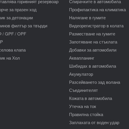
тавлява горивният резервоар
Спирачките в автомобила
орче за празен ход
Профилактика на климатика
чик за детонации
Налягане в гумите
зинов филтър за твърди
Видеорегистратор в колата
 / GPF / OPF
Разместване на гумите
AP
Запотяване на стъклата
селова клапа
Добавки за автомобили
чик на Хол
Аквапланинг
Шибидах в автомобила
Акумулатор
Разсейването зад волана
Съединителят
Кожата в автомобила
Утечка на ток
Правилна стойка
Заплахата от воден удар