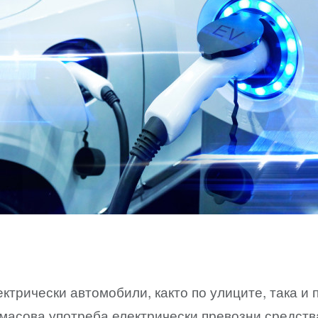
трически автомобили, както по улиците, така и п
масова употреба електрически превозни средства