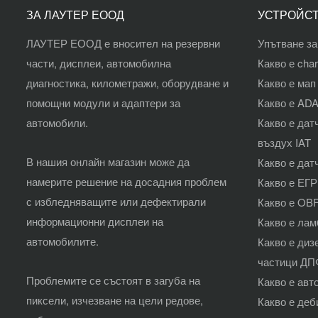
ЗА ЛАУТЕР ЕООД
УСТРОЙСТ
ЛАУТЕР ЕООД е вносител на резервни
Упътване за
части, дисплеи, автомобилна
Какво е char
диагностика, километражи, оборудване и
Какво е мап
помощни модули и адаптери за
Какво е AD
автомобили.
Какво е дат
въздух IAT
В нашия
онлайн магазин
може да
Какво е дат
намерите решение на досадния проблем
Какво е ЕГР
с избледняващите или дефектирали
Какво е O
информационни дисплеи на
Какво е лам
автомобилите.
Какво е диз
частици ДП
Проблемите се състоят в загуба на
Какво е авт
пиксели, изчезване на цели редове,
Какво е де