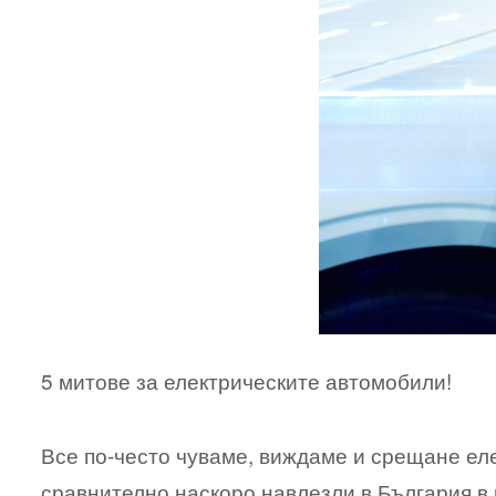
5 митове за електрическите автомобили!
Все по-често чуваме, виждаме и срещане елек
сравнително наскоро навлезли в България в 