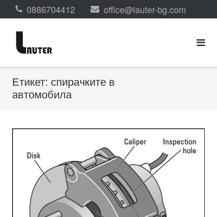
Skip
0886704412
office@lauter-bg.com
to
content
Етикет:
спирачките в
автомобила