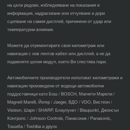
на цели редове, избледняване на показания и
информация, надраскване или отчупване и дори
сцепване на самия дисплей, причинени от удар или
температурни влияния.
Можете да отремонтирате своя километраж или
навигация с нов лентов кабел или дисплей, а не да
подменяте целия модул, което Ви спестява пари.
Автомобилните производители използват километражи и
навигации произведени от водещи автомобилни
поддоставчици като Бош / BOSCH, Магнети Марели /
Magneti Marelli, Йегер / Jaeger, ВДО / VDO, Вистеон /
Visteon, Шарп / SHARP, Блаупункт / Blaupunkt, Джонсън
Контролс / Johnson Controls, Панасоник / Panasonic,
Тошиба / Toshiba и други.